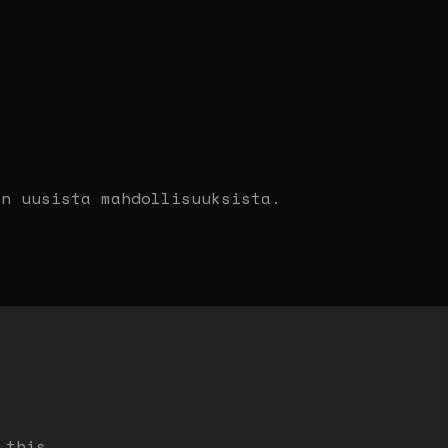
on uusista mahdollisuuksista.
 this