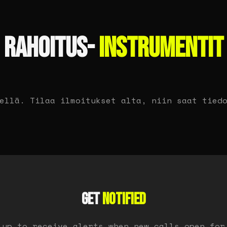
RAHOITUS-
INSTRUMENTIT
ellä. Tilaa ilmoitukset alta, niin saat tied
GET
NOTIFIED
 up to receive alerts when new calls open for