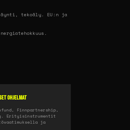
äynti, tekoäly. EU:n ja
nergiatehokkuus.
SET OHJELMAT
nfund, Finnpartnership,
y. Erityisinstrumentit
tövaatimuksella ja