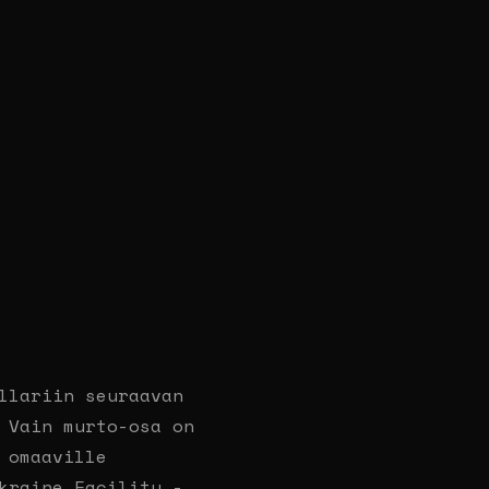
llariin seuraavan
 Vain murto-osa on
 omaaville
kraine Facility -