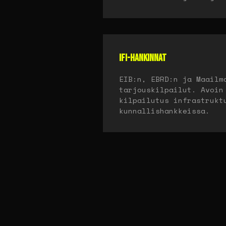
IFI-HANKINNAT
EIB:n, EBRD:n ja Maailm
tarjouskilpailut. Avoin
kilpailutus infrastrukt
kunnallishankkeissa.