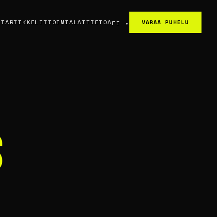
ET
ARTIKKELIT
TOIMIALAT
TIETOA
VARAA PUHELU
FI
▾
S