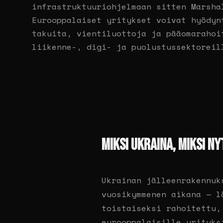
infrastruktuuriohjelmaan sitten Marsha
Eurooppalaiset yritykset voivat hyödyn
takuita, vientiluottoja ja pääomarahoi
liikenne-, digi- ja puolustussektoreil
MIKSI UKRAINA, MIKSI NY
Ukrainan jälleenrakennuk
vuosikymmenen aikana — l
toistaiseksi rahoitettu,
eurooppalaisille yrityks