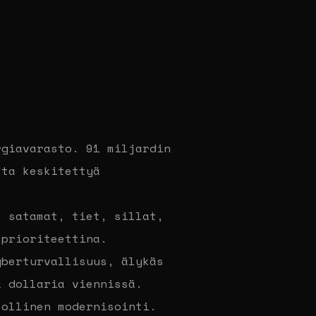
giavarasto. 91 miljardin
tta keskitettyä
 satamat, tiet, sillat,
 prioriteettina.
berturvallisuus, älykäs
a dollaria viennissä.
ollinen modernisointi.