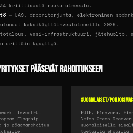
34 kriittisestä raaka-aineesta.
tö
— UAS, droonitorjunta, elektroninen sodank
utuneet kaksikäyttöinvestoinneille 2026.
totalous, vesi-infrastruktuuri, jätehuolto, e
n erittäin kysyttyä.
YRITYKSET PÄÄSEVÄT RAHOITUKSEEN
SUOMALAISET/POHJOISMAI
ework, InvestEU-
FUIF, Finnvera, Fin
ropean Flagship
Nefco Green Recover
t ja pääomarahoitus
suomalaisella sisäl
tyksille.
tuetuilla ehdoilla.