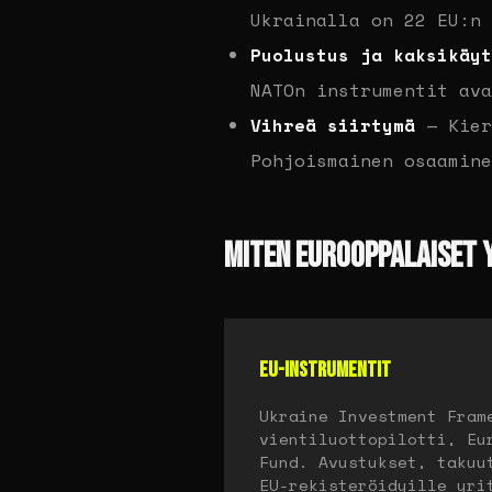
Ukrainalla on 22 EU:n 
Puolustus ja kaksikäyt
NATOn instrumentit ava
Vihreä siirtymä
— Kier
Pohjoismainen osaamine
MITEN EUROOPPALAISET 
EU-INSTRUMENTIT
Ukraine Investment Fram
vientiluottopilotti, Eu
Fund. Avustukset, takuu
EU-rekisteröidyille yri