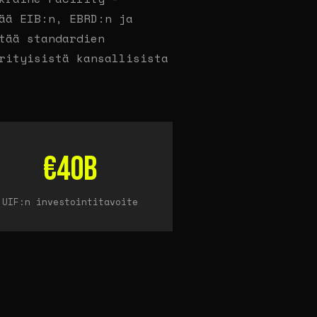
ää EIB:n, EBRD:n ja
tää standardien
rityisistä kansallisista
€40B
UIF:n investointitavoite