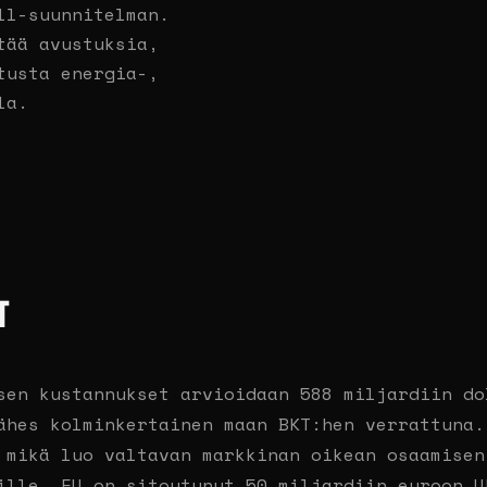
ll-suunnitelman.
tää avustuksia,
tusta energia-,
la.
T
sen kustannukset arvioidaan 588 miljardiin do
ähes kolminkertainen maan BKT:hen verrattuna.
 mikä luo valtavan markkinan oikean osaamisen
ille. EU on sitoutunut 50 miljardiin euroon U