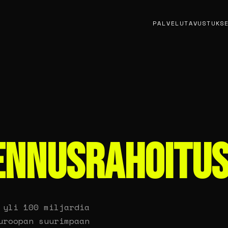
PALVELUT
AVUSTUKS
ENNUSRAHOITU
 yli 100 miljardia
uroopan suurimpaan