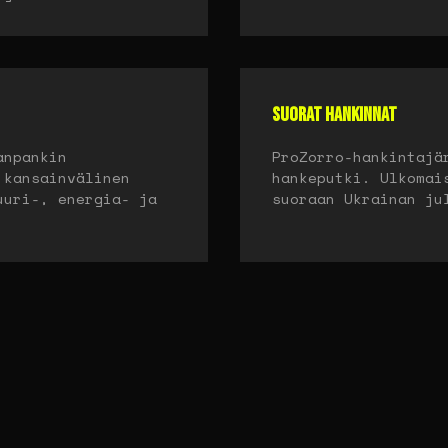
SUORAT HANKINNAT
anpankin
ProZorro-hankintajä
 kansainvälinen
hankeputki. Ulkomai
uuri-, energia- ja
suoraan Ukrainan ju