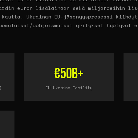
ardin euron lisälainaan sekä miljardeihin lis
 kautta. Ukrainan EU-jäsenyysprosessi kiihdyt
uomalaiset/pohjoismaiset yritykset hyötyvät e
€50B+
)
EU Ukraine Facility