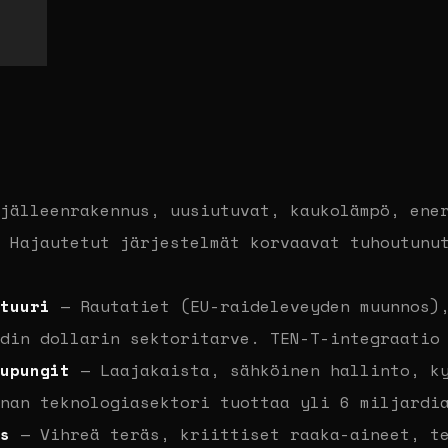
jälleenrakennus, uusiutuvat, kaukolämpö, ener
 Hajautetut järjestelmät korvaavat tuhoutunu
tuuri
— Rautatiet (EU-raideleveyden muunnos),
din dollarin sektoritarve. TEN-T-integraatio
upungit
— Laajakaista, sähköinen hallinto, ky
nan teknologiasektori tuottaa yli 6 miljardi
s
— Vihreä teräs, kriittiset raaka-aineet, te