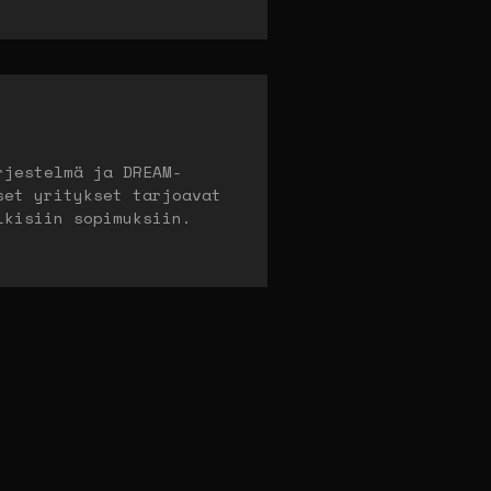
rjestelmä ja DREAM-
set yritykset tarjoavat
lkisiin sopimuksiin.