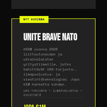
NYT AVOINNA
UNITE BRAVE NATO
€50M vuonna 2026
liittoutuneiden ja
ukrainalaisten
yritystiimeille, jotka
kehittävät UAS-torjunta-,
ilmapuolustus- ja
viestintäteknologiaa. Jopa
€1M hanketta kohden.
UAS-TORJUNTA • ILMAPUOLUSTUS •
VIESTINTÄ