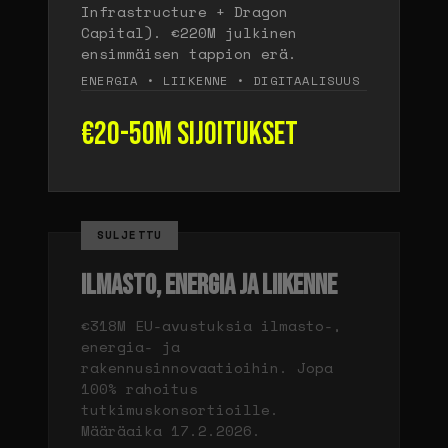
Infrastructure + Dragon
Capital). €220M julkinen
ensimmäisen tappion erä.
ENERGIA • LIIKENNE • DIGITAALISUUS
€20-50M sijoitukset
SULJETTU
ILMASTO, ENERGIA JA LIIKENNE
€318M EU-avustuksia ilmasto-,
energia- ja
rakennusinnovaatioihin. Jopa
100% rahoitus
tutkimuskonsortioille.
Määräaika 17.2.2026.