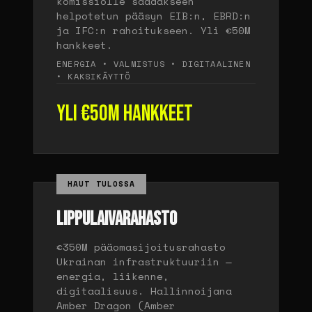
komissiolle saadakseen
helpotetun pääsyn EIB:n, EBRD:n
ja IFC:n rahoitukseen. Yli €50M
hankkeet.
ENERGIA • VALMISTUS • DIGITAALINEN
• KAKSIKÄYTTÖ
Yli €50M hankkeet
HAUT TULOSSA
LIPPULAIVARAHASTO
€350M pääomasijoitusrahasto
Ukrainan infrastruktuuriin —
energia, liikenne,
digitaalisuus. Hallinnoijana
Amber Dragon (Amber