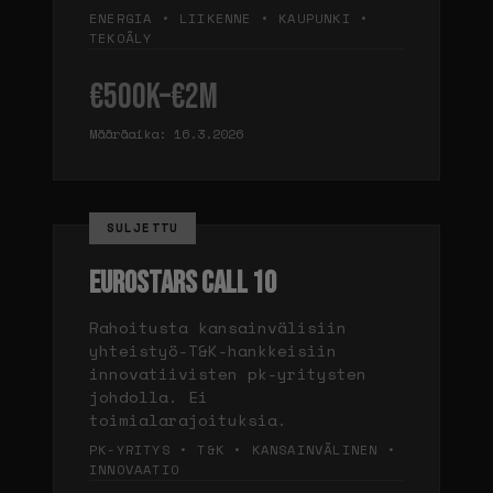
ENERGIA • LIIKENNE • KAUPUNKI •
TEKOÄLY
€500K–€2M
Määräaika: 16.3.2026
SULJETTU
EUROSTARS CALL 10
Rahoitusta kansainvälisiin
yhteistyö-T&K-hankkeisiin
innovatiivisten pk-yritysten
johdolla. Ei
toimialarajoituksia.
PK-YRITYS • T&K • KANSAINVÄLINEN •
INNOVAATIO