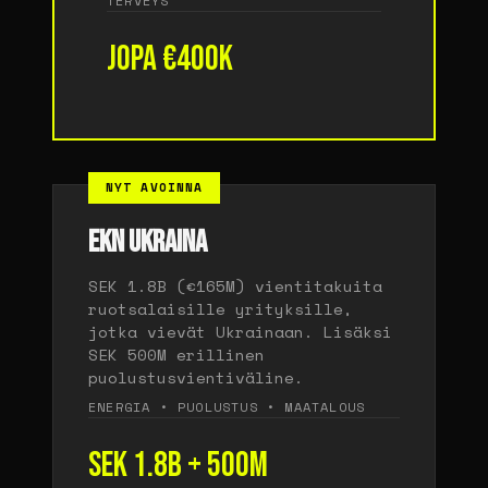
TERVEYS
Jopa €400K
NYT AVOINNA
EKN UKRAINA
SEK 1.8B (€165M) vientitakuita
ruotsalaisille yrityksille,
jotka vievät Ukrainaan. Lisäksi
SEK 500M erillinen
puolustusvientiväline.
ENERGIA • PUOLUSTUS • MAATALOUS
SEK 1.8B + 500M