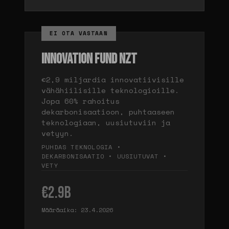
EI OTA VASTAAN
INNOVATION FUND NZT
€2,9 miljardia innovatiivisille
vähähiilisille teknologioille.
Jopa 60% rahoitus
dekarbonisaatioon, puhtaaseen
teknologiaan, uusiutuviin ja
vetyyn.
PUHDAS TEKNOLOGIA •
DEKARBONISAATIO • UUSIUTUVAT •
VETY
€2.9B
Määräaika: 23.4.2026