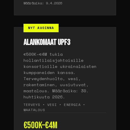
Määräaika: 9.4.2026
NYT AVOINNA
ALANKOMAAT UPF3
€500K–€4M tukia
hollantilaisjohtoisille
konsortioille ukrainalaisten
kumppaneiden kanssa.
Terveydenhuolto, vesi,
rakentaminen, uusiutuvat,
maatalous. Määräaika: 30.
huhtikuuta 2026.
TERVEYS • VESI • ENERGIA •
MAATALOUS
€500K–€4M