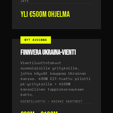
JÄTE
Yli €500M ohjelma
NYT AVOINNA
FINNVERA UKRAINA-VIENTI
Vientiluottotakuut
suomalaisille yrityksille,
jotka käyvät kauppaa Ukrainan
kanssa. €30M EIF-tuettu pilotti
pk-yrityksille + €100M
kansallinen tappiokorvauksen
katto.
VIENTILUOTTO • KAIKKI SEKTORIT