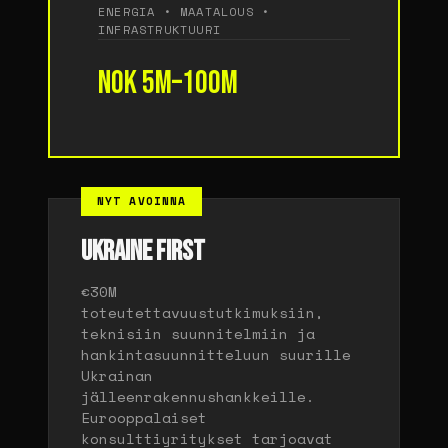
ENERGIA • MAATALOUS •
INFRASTRUKTUURI
NOK 5M–100M
NYT AVOINNA
UKRAINE FIRST
€30M
toteutettavuustutkimuksiin,
teknisiin suunnitelmiin ja
hankintasuunnitteluun suurille
Ukrainan
jälleenrakennushankkeille.
Eurooppalaiset
konsulttiyritykset tarjoavat