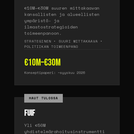
€10M–€30M suuren mittakaavan
kansallisten ja alueellisten
ympäristö- ja
ilmastostrategioiden
toimeenpanoon.
STRATEGINEN • SUURI MITTAKAAVA •
POLITIIKAN TOIMEENPANO
€10M–€30M
Konseptipaperi: ~syyskuu 2026
HAUT TULOSSA
FUIF
Yli €50M
yhdistelmärahoitusinstrumentti