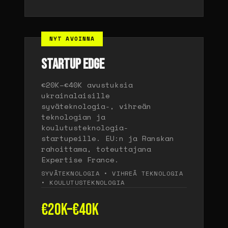
NYT AVOINNA
STARTUP EDGE
€20K–€40K avustuksia
ukrainalaisille
syväteknologia-, vihreän
teknologian ja
koulutusteknologia-
startupeille. EU:n ja Ranskan
rahoittama, toteuttajana
Expertise France.
SYVÄTEKNOLOGIA • VIHREÄ TEKNOLOGIA
• KOULUTUSTEKNOLOGIA
€20K–€40K