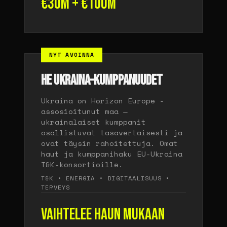
€30M + €100M
NYT AVOINNA
HE UKRAINA-KUMPPANUUDET
Ukraina on Horizon Europe -
assosioitunut maa —
ukrainalaiset kumppanit
osallistuvat tasavertaisesti ja
ovat täysin rahoitettuja. Omat
haut ja kumppanihaku EU-Ukraina
T&K-konsortioille.
T&K • ENERGIA • DIGITAALISUUS •
TERVEYS
Vaihtelee haun mukaan