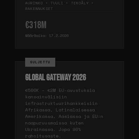
AURINKO • TUULI • TEKOÄLY •
RAKENNUKSET
€318M
Määräaika: 17.2.2026
SULJETTU
GLOBAL GATEWAY 2026
€500K – €2M EU-avustuksia
kansainvälisiin
infrastruktuurihankkeisiin
Afrikassa, Latinalaisessa
Amerikassa, Aasiassa ja EU:n
naapuruusmaissa kuten
Ukrainassa. Jopa 90%
rahoitusaste.