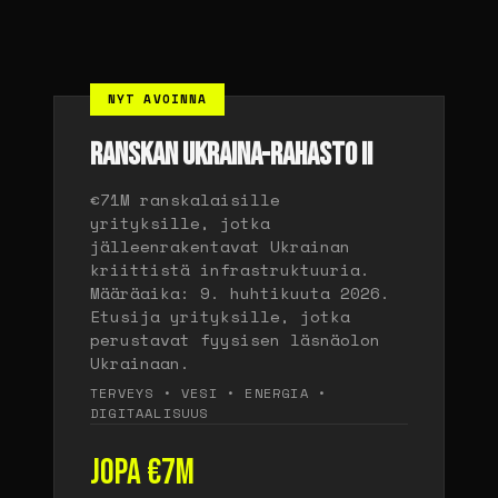
NYT AVOINNA
RANSKAN UKRAINA-RAHASTO II
€71M ranskalaisille
yrityksille, jotka
jälleenrakentavat Ukrainan
kriittistä infrastruktuuria.
Määräaika: 9. huhtikuuta 2026.
Etusija yrityksille, jotka
perustavat fyysisen läsnäolon
Ukrainaan.
TERVEYS • VESI • ENERGIA •
DIGITAALISUUS
Jopa €7M