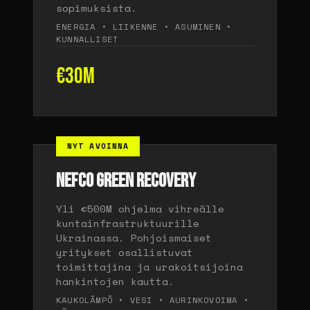
sopimuksista.
ENERGIA • LIIKENNE • ASUMINEN •
KUNNALLISET
€30M
NYT AVOINNA
NEFCO GREEN RECOVERY
Yli €500M ohjelma vihreälle
kuntainfrastruktuurille
Ukrainassa. Pohjoismaiset
yritykset osallistuvat
toimittajina ja urakoitsijoina
hankintojen kautta.
KAUKOLÄMPÖ • VESI • AURINKOVOIMA •