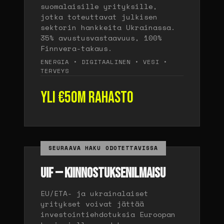
suomalaisille yrityksille,
jotka toteuttavat julkisen
sektorin hankkeita Ukrainassa.
35% avustusvastaavuus, 100%
Finnvera-takaus.
ENERGIA • DIGITAALINEN • VESI •
TERVEYS
Yli €50M rahasto
SEURAAVA HAKU ODOTETTAVISSA
UIF — KIINNOSTUKSENILMAISU
EU/ETA- ja ukrainalaiset
yritykset voivat jättää
investointiehdotuksia Euroopan