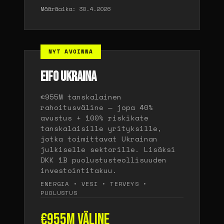
Määräaika: 30.4.2026
NYT AVOINNA
EIFO UKRAINA
€955M tanskalainen
rahoitusväline — jopa 40%
avustus + 100% riskikate
tanskalaisille yrityksille,
jotka toimittavat Ukrainan
julkiselle sektorille. Lisäksi
DKK 1B puolustusteollisuuden
investointitakuu.
ENERGIA • VESI • TERVEYS •
PUOLUSTUS
€955M väline