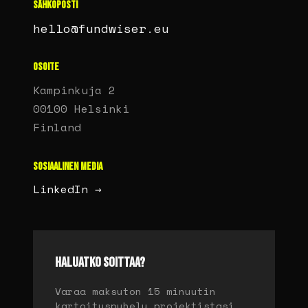
SÄHKÖPOSTI
hello@fundwiser.eu
OSOITE
Kampinkuja 2
00100 Helsinki
Finland
SOSIAALINEN MEDIA
LinkedIn →
HALUATKO SOITTAA?
Varaa maksuton 15 minuutin
kartoituspuhelu projektistasi.