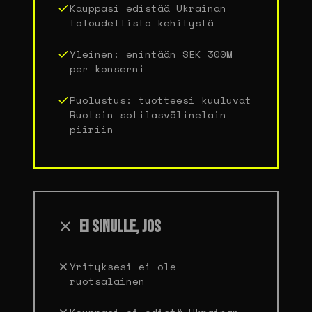
Kauppasi edistää Ukrainan
taloudellista kehitystä
Yleinen: enintään SEK 300M
per konserni
Puolustus: tuotteesi kuuluvat
Ruotsin sotilasvälinelain
piiriin
EI SINULLE, JOS
Yrityksesi ei ole
ruotsalainen