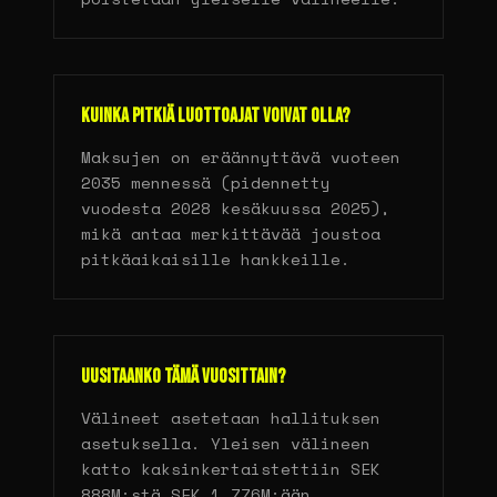
Kuinka pitkiä luottoajat voivat olla?
Maksujen on eräännyttävä vuoteen
2035 mennessä (pidennetty
vuodesta 2028 kesäkuussa 2025),
mikä antaa merkittävää joustoa
pitkäaikaisille hankkeille.
Uusitaanko tämä vuosittain?
Välineet asetetaan hallituksen
asetuksella. Yleisen välineen
katto kaksinkertaistettiin SEK
888M:stä SEK 1 776M:ään.