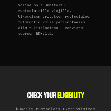
Väline on suunniteltu
ruotsalaisille viejille.
Ulkomaisen yrityksen ruotsalainen
tytäryhtiö voisi periaatteessa
olla tukikelpoinen — vahvista
suoraan EKN:ltä.
CHECK YOUR
ELIGIBILITY
Kuvaile ruotsalais-ukrainalainen