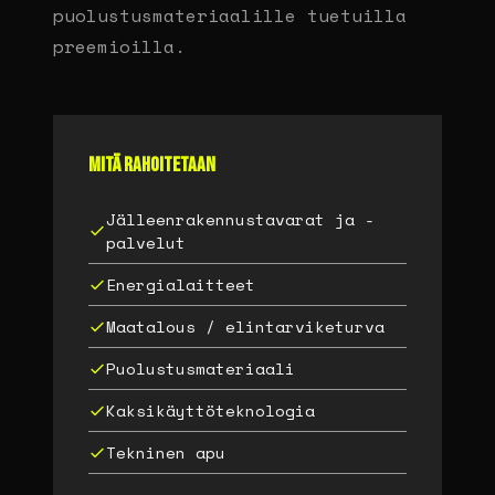
puolustusmateriaalille tuetuilla
preemioilla.
Mitä rahoitetaan
Jälleenrakennustavarat ja -
palvelut
Energialaitteet
Maatalous / elintarviketurva
Puolustusmateriaali
Kaksikäyttöteknologia
Tekninen apu