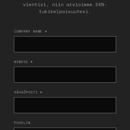
vientisi, niin arvioimme EKN-
tukikelpoisuutesi.
COMPANY NAME *
NIMESI *
SÄHKÖPOSTI *
PUHELIN