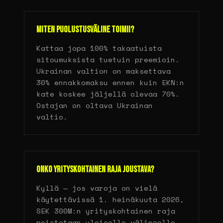
Miten puolustusväline toimii?
Kattaa jopa 100% takaatuista
sitoumuksista tuetuin preemioin.
Ukrainan valtion on maksettava
30% ennakkomaksu ennen kuin EKN:n
kate koskee jäljellä olevaa 70%.
Ostajan on oltava Ukrainan
valtio.
Onko yrityskohtainen raja joustava?
Kyllä — jos varoja on vielä
käytettävissä 1. heinäkuuta 2026,
SEK 300M:n yrityskohtainen raja
poistetaan yleiselle välineelle.