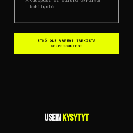
Kauppasi ei edistä Ukrainan
kehitystä
ETKÖ OLE VARMA? TARKISTA
KELPOISUUTESI
USEIN
KYSYTYT