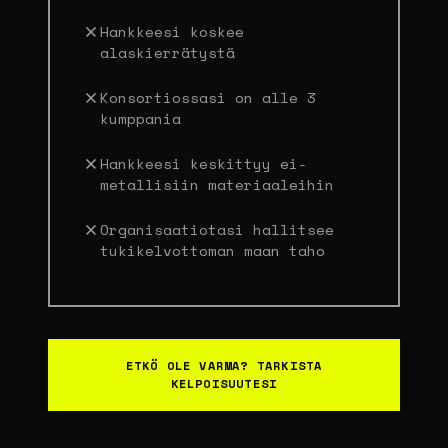
Hankkeesi koskee
alaskierrätystä
Konsortiossasi on alle 3
kumppania
Hankkeesi keskittyy ei-
metallisiin materiaaleihin
Organisaatiotasi hallitsee
tukikelvottoman maan taho
ETKÖ OLE VARMA? TARKISTA
KELPOISUUTESI