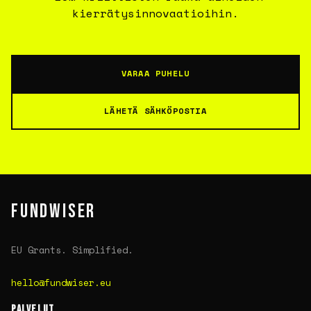
kierrätysinnovaatioihin.
VARAA PUHELU
LÄHETÄ SÄHKÖPOSTIA
FUNDWISER
EU Grants. Simplified.
hello@fundwiser.eu
PALVELUT