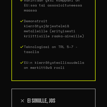
Vähintään yksi kumppani on
EU:ssa tai assosioituneessa
maassa
Demonstroit
kierrätysjärjestelmiä
metalleille (erityisesti
kriittisille raaka-aineille)
Teknologiasi on TRL 5–7 -
tasolla
EU:n kierrätysteollisuudella
on merkittävä rooli
EI SINULLE, JOS