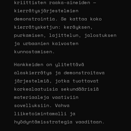
kriittisten raaka-aineiden —
kierrätysjärjestelmien
demonstrointia. Se kattaa koko
kierrätysketjun: keräyksen,
purkamisen, lajittelun, jalostuksen
ja urbaanien kaivosten
kunnostamisen.
Hankkeiden on ylitettävä
alaskierrätys ja demonstroitava
järjestelmiä, jotka tuottavat
korkealaatuisia sekundäärisiä
materiaaleja vaativiin
sovelluksiin. Vahva
liiketoimintamalli ja
hyödyntämisstrategia vaaditaan.