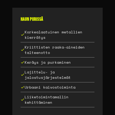
Haun piirissä
Korkealaatuinen metallien
kierrätys
Kriittisten raaka-aineiden
talteenotto
Keräys ja purkaminen
Lajittelu- ja
jalostusjärjestelmät
Urbaani kaivostoiminta
Liiketoimintamallin
kehittäminen