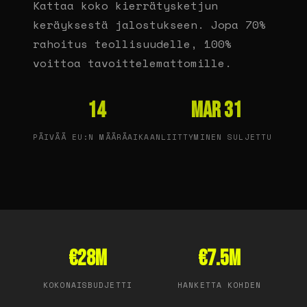
Kattaa koko kierrätysketjun
keräyksestä jalostukseen. Jopa 70%
rahoitus teollisuudelle, 100%
voittoa tavoittelemattomille.
14
MAR 31
PÄIVÄÄ EU:N MÄÄRÄAIKAAN
LIITTYMINEN SULJETTU
€28M
€7.5M
KOKONAISBUDJETTI
HANKETTA KOHDEN